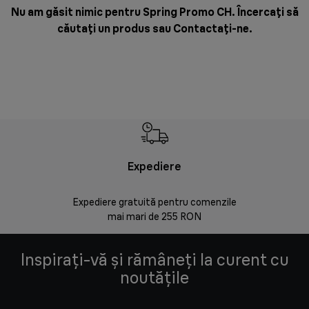
Nu am găsit nimic pentru Spring Promo CH. Încercați să
căutați un produs sau
Contactați-ne
.
Expediere
Rr
Expediere gratuită pentru comenzile
30 de zi
mai mari de 255 RON
Inspirați-vă și rămâneți la curent cu
noutățile