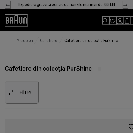
Skip
Expediere gratuită pentru comenzile mai mari de 255 LEI
to
Content
Accessibility
Statement
Mic dejun
Cafetiere
Cafetiere din colecția PurShine
Cafetiere din colecția PurShine
Filtre