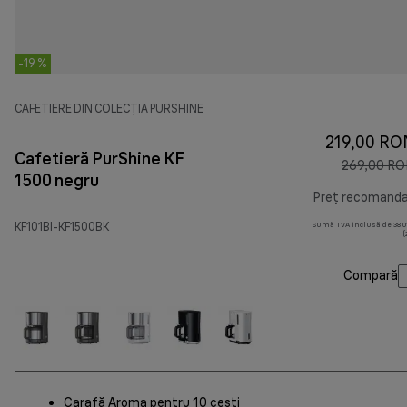
-19 %
CAFETIERE DIN COLECȚIA PURSHINE
219,00 RO
Cafetieră PurShine KF
269,00 R
1500 negru
Preț recomand
KF101BI-KF1500BK
Sumă TVA inclusă de 38,01
(
Compară
Carafă Aroma pentru 10 cești