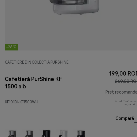
-26 %
CAFETIERE DIN COLECȚIA PURSHINE
199,00 RO
Cafetieră PurShine KF
269,00 R
1500 alb
Preț recomand
KF101BI-KF1500WH
Sumă TVA inclus
34,54 lei 
Compară