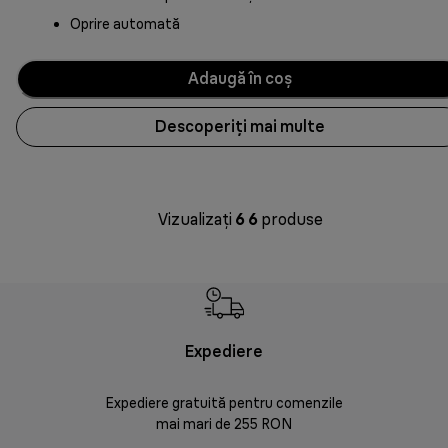
Oprire automată
Adaugă în coș
Descoperiți mai multe
Vizualizați
6
6
produse
Expediere
Rr
Expediere gratuită pentru comenzile
30 de zi
mai mari de 255 RON