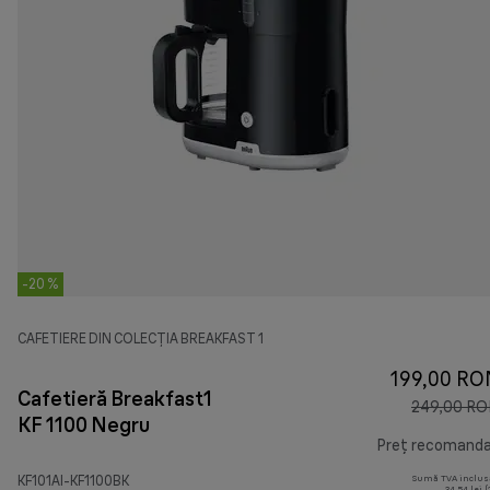
-20 %
CAFETIERE DIN COLECȚIA BREAKFAST 1
199,00 RO
Cafetieră Breakfast1
249,00 R
KF 1100 Negru
Preț recomand
KF101AI-KF1100BK
Sumă TVA inclus
34,54 lei 