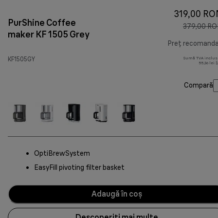
319,00 RO
PurShine Coffee
379,00 R
maker KF 1505 Grey
Preț recomand
KF1505GY
Sumă TVA inclus
55,36 lei 
Compară
OptiBrewSystem
EasyFill pivoting filter basket
Adaugă în coș
Descoperiți mai multe