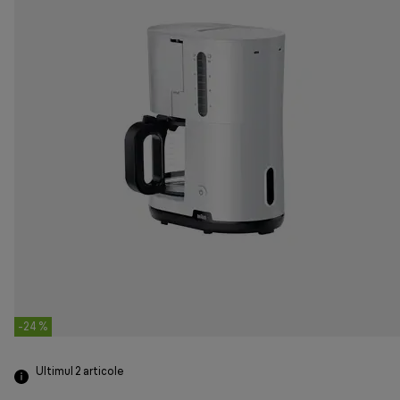
-24 %
Ultimul 2
articole