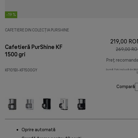
-19 %
CAFETIERE DIN COLECȚIA PURSHINE
219,00 RO
Cafetieră PurShine KF
269,00 R
1500 gri
Preț recomand
KF101BI-KF1500GY
Sumă TVA inclusă de 38,01
(
Compară
Oprire automată