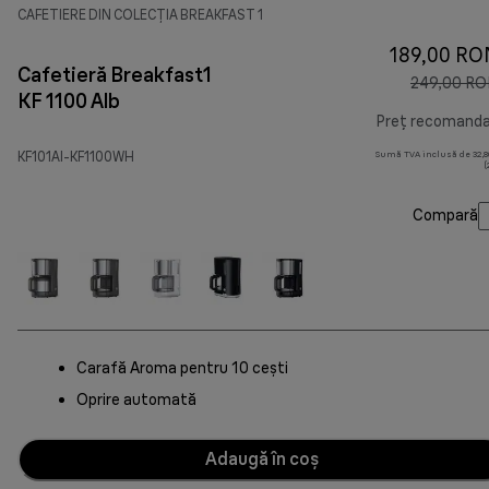
CAFETIERE DIN COLECȚIA BREAKFAST 1
189,00 RO
Cafetieră Breakfast1
249,00 R
KF 1100 Alb
Preț recomand
KF101AI-KF1100WH
Sumă TVA inclusă de 32,80
(
Compară
Carafă Aroma pentru 10 cești
Oprire automată
Adaugă în coș