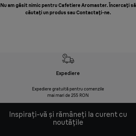
Nu am găsit nimic pentru Cafetiere Aromaster. Încercați să
căutați un produs sau
Contactați-ne
.
Expediere
Rr
Expediere gratuită pentru comenzile
30 de zi
mai mari de 255 RON
Inspirați-vă și rămâneți la curent cu
noutățile