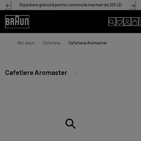
Skip
Expediere gratuită pentru comenzile mai mari de 255 LEI
to
Content
Accessibility
Statement
Mic dejun
Cafetiere
Cafetiere Aromaster
Cafetiere Aromaster