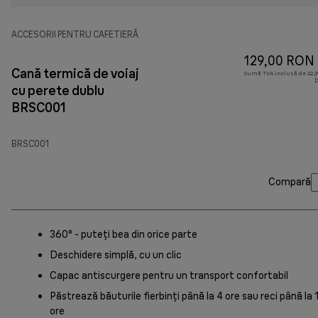
ACCESORII PENTRU CAFETIERĂ
129,00 RON
Cană termică de voiaj
Sumă TVA inclusă de 22,39
(
cu perete dublu
BRSC001
BRSC001
Compară
360° - puteți bea din orice parte
Deschidere simplă, cu un clic
Capac antiscurgere pentru un transport confortabil
Păstrează băuturile fierbinți până la 4 ore sau reci până la 
ore