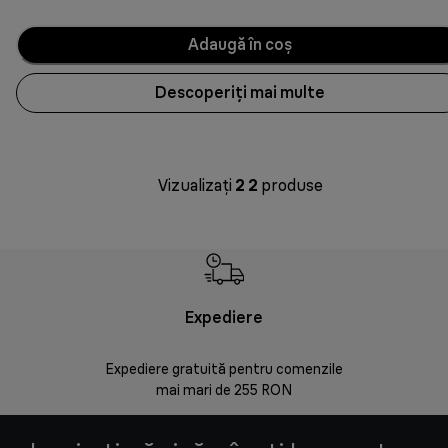
Adaugă în coș
Descoperiți mai multe
Vizualizați
2
2
produse
Expediere
Rr
Expediere gratuită pentru comenzile
30 de zi
mai mari de 255 RON