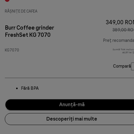
RÂȘNIȚE DE CAFEA
349,00 RO
Burr Coffee grinder
389,00 R
FreshSet KG 7070
Preț recomand
KG7070
Sumă TVA inclus
60,57 lei 
Compară
Fără BPA
Anunță-mă
Descoperiți mai multe