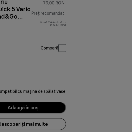
riu
79,00 RON
ick 5 Vario
Preț recomandat
end&Go
Sumă TVA inclusă de
0 RON
preț inițial 79,00 RON
10,24 lei (21%)
Compară
mpatibil cu mașina de spălat vase
Adaugă în coș
Descoperiți mai multe