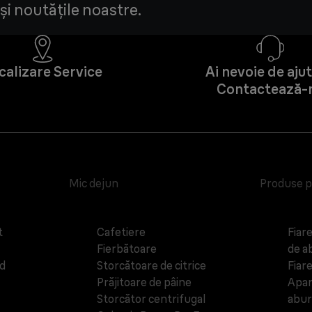
și noutățile noastre.
calizare Service
Ai nevoie de aju
Contactează-
Mic dejun
Produse p
t
Cafetiere
Fiar
Fierbătoare
de a
ld
Storcătoare de citrice
Fiare
Prăjitoare de pâine
Apara
Storcător centrifugal
abur