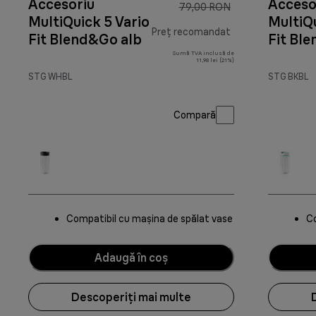
Accesoriu
Acceso
79,00 RON
MultiQuick 5 Vario
MultiQu
Preț recomandat
Fit Blend&Go alb
Fit Bl
negru
Sumă TVA inclusă de
preț inițial 79,0
11,98 lei (21%)
STG WHBL
STG BKBL
Compară
Compatibil cu mașina de spălat vase
Co
Adaugă în coș
Descoperiți mai multe