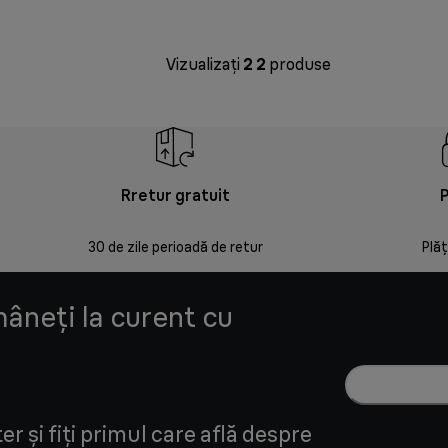
Vizualizați
2
2
produse
Rretur gratuit
P
30 de zile perioadă de retur
Plăț
mâneți la curent cu
r și fiți primul care află despre