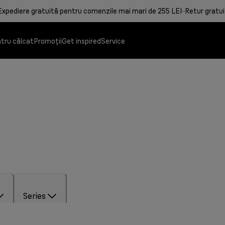
Expediere gratuită pentru comenzile mai mari de 255 LEI
Retur gratui
tru călcat
Promoții
Get inspired
Service
Series