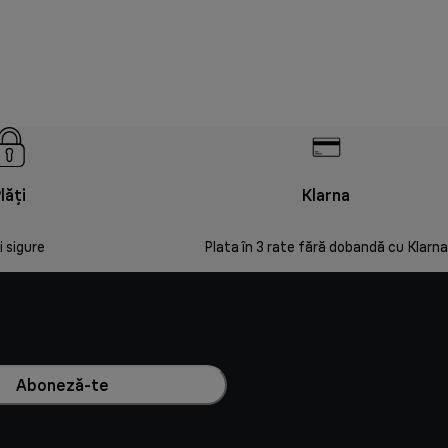
lăți
Klarna
i sigure
Plata în 3 rate fără dobandă cu Klarna
Aboneză-te