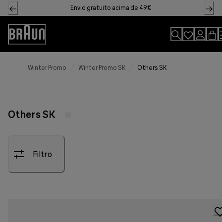
Skip
Envio gratuito acima de 49€
to
Content
Declaração
de
acessibilidade
Winter Promo
Winter Promo SK
Others SK
Others SK
Filtro