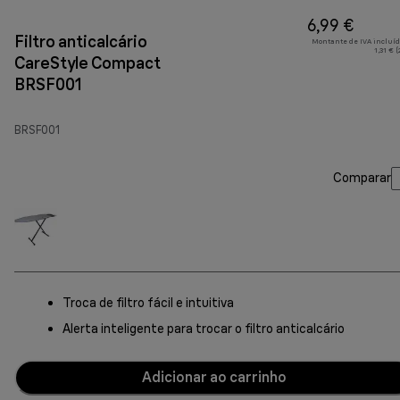
6,99 €
Filtro anticalcário
Montante de IVA incluíd
1,31 € 
CareStyle Compact
BRSF001
BRSF001
Comparar
Troca de filtro fácil e intuitiva
Alerta inteligente para trocar o filtro anticalcário
Adicionar ao carrinho