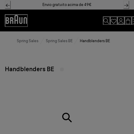
Skip
Envio gratuito acima de 49€
to
Content
Declaração
de
acessibilidade
Spring Sales
Spring Sales BE
Handblenders BE
Handblenders BE