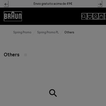
Skip
Envio gratuito acima de 49€
to
Content
Declaração
de
acessibilidade
Spring Promo
Spring Promo PL
Others
Others