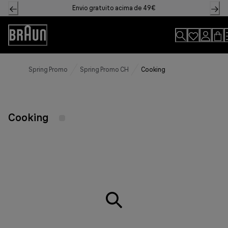
Skip
Envio gratuito acima de 49€
to
Content
Declaração
de
acessibilidade
Spring Promo
Spring Promo CH
Cooking
Cooking