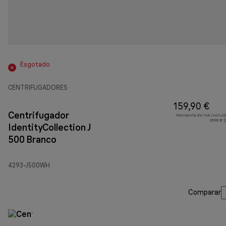
Esgotado
CENTRIFUGADORES
159,90 €
Centrifugador
Montante de IVA incluíd
29,90 € 
IdentityCollection J
500 Branco
4293-J500WH
Comparar