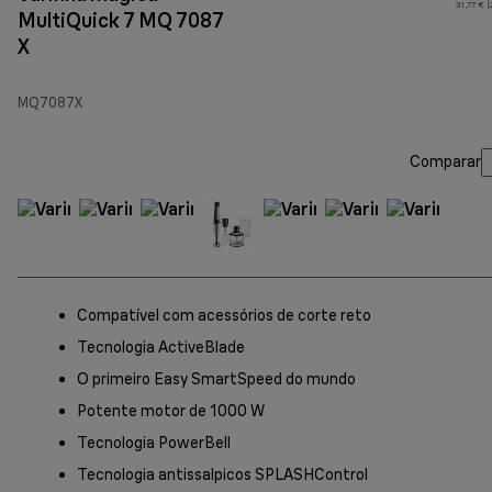
31,77 € 
MultiQuick 7 MQ 7087
X
MQ7087X
Comparar
Compatível com acessórios de corte reto
Tecnologia ActiveBlade
O primeiro Easy SmartSpeed do mundo
Potente motor de 1000 W
Tecnologia PowerBell
Tecnologia antissalpicos SPLASHControl