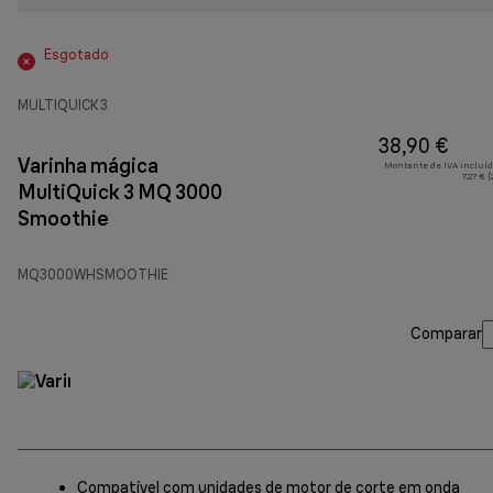
Esgotado
MULTIQUICK 3
38,90 €
Varinha mágica
Montante de IVA incluíd
7,27 € 
MultiQuick 3 MQ 3000
Smoothie
MQ3000WHSMOOTHIE
Comparar
Compatível com unidades de motor de corte em onda