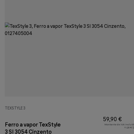
TEXSTYLE 3
59,90 €
Ferro a vapor TexStyle
Montante de IVA incluíd
11,20 € 
3 SI 3054 Cinzento