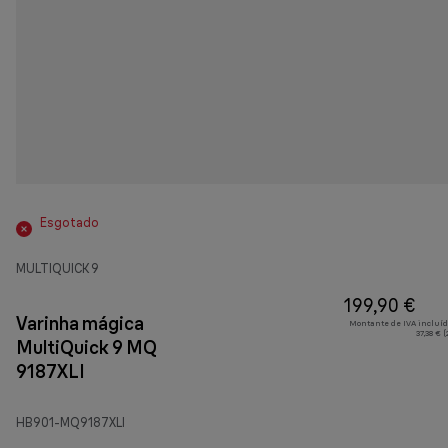
Esgotado
MULTIQUICK 9
199,90 €
Varinha mágica
Montante de IVA incluíd
37,38 € 
MultiQuick 9 MQ
9187XLI
HB901-MQ9187XLI