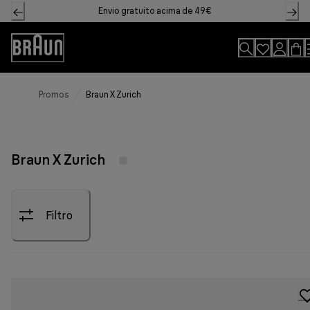
Skip
Envio gratuito acima de 49€
to
Content
Declaração
de
acessibilidade
Promos
Braun X Zurich
Braun X Zurich
Filtro