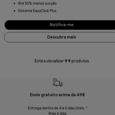
Até 55% menos sucção
Sistema EasyClick Plus
Notifica-me
Descubra mais
Está a visualizar
9
9
produtos
Envio gratuito acima de 49€
Devol
Entrega dentro de 4 a 6 dias úteis. *
Devoluções s
ilhas 6 dias