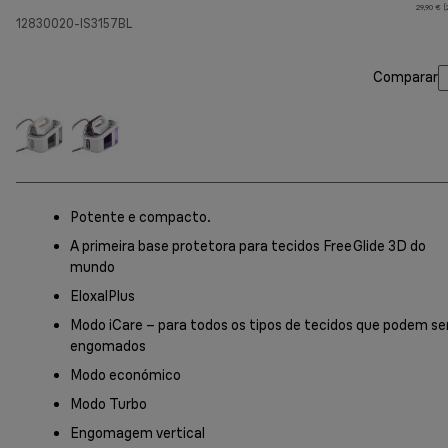
p
29,90 € 
12830020-IS3157BL
Comparar
Potente e compacto.
A primeira base protetora para tecidos FreeGlide 3D do
mundo
EloxalPlus
Modo iCare – para todos os tipos de tecidos que podem se
engomados
Modo económico
Modo Turbo
Engomagem vertical