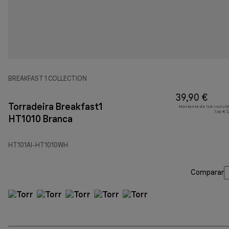
BREAKFAST 1 COLLECTION
39,90 €
Torradeira Breakfast1
Montante de IVA incluíd
7,46 € 
HT1010 Branca
HT101AI-HT1010WH
Comparar