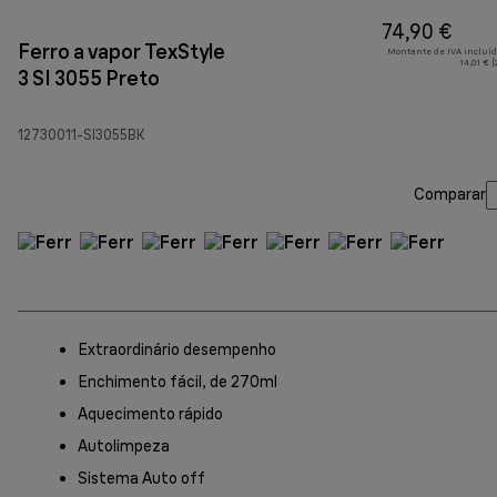
74,90 €
Ferro a vapor TexStyle
Montante de IVA incluíd
14,01 € 
3 SI 3055 Preto
12730011-SI3055BK
Comparar
Extraordinário desempenho
Enchimento fácil, de 270ml
Aquecimento rápido
Autolimpeza
Sistema Auto off