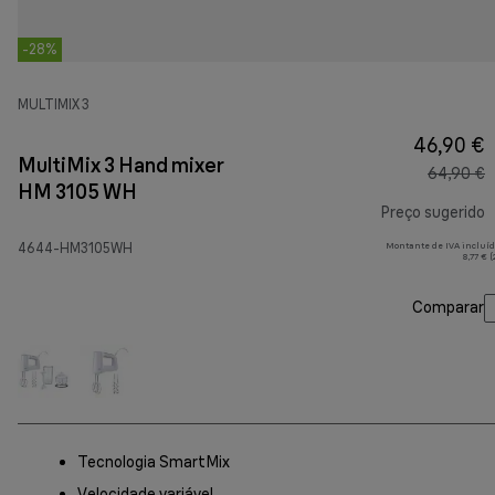
-28%
MULTIMIX 3
46,90 €
MultiMix 3 Hand mixer
64,90 €
HM 3105 WH
Preço sugerido
4644-HM3105WH
Montante de IVA incluíd
p
8,77 € 
Comparar
Tecnologia SmartMix
Velocidade variável