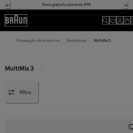
Skip
Envio gratuito acima de 49€
to
Content
Declaração
de
acessibilidade
Preparação de alimentos
Batedeiras
MultiMix 3
MultiMix 3
Filtro