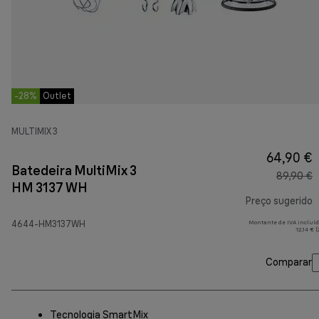
-28%
Outlet
MULTIMIX 3
64,90 €
Batedeira MultiMix 3
89,90 €
HM 3137 WH
Preço sugerido
4644-HM3137WH
Montante de IVA incluíd
p
12,14 € 
Comparar
Tecnologia SmartMix