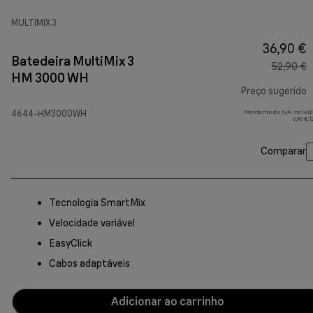
MULTIMIX 3
36,90 €
Batedeira MultiMix 3
52,90 €
HM 3000 WH
Preço sugerido
4644-HM3000WH
Montante de IVA incluíd
p
6,90 € 
Comparar
Tecnologia SmartMix
Velocidade variável
EasyClick
Cabos adaptáveis
Adicionar ao carrinho