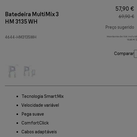
57,90 €
Batedeira MultiMix 3
69,90 €
HM 3135 WH
Preço sugerido
4644-HM3135WH
Montante de IVA incluíd
p
10,83 € 
Comparar
Tecnologia SmartMix
Velocidade variável
Pega suave
ComfortClick
Cabos adaptáveis