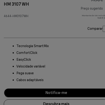
79,90 €
HM 3107 WH
Preço sugerido
4644-HM3107WH
Montante de IVA incluíd
p
10,83 € 
Comparar
Tecnologia SmartMix
ComfortClick
EasyClick
Velocidade variável
Pega suave
Cabos adaptáveis
Notifica-me
Descubra mais