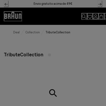
Skip
Envio gratuito acima de 49€
to
Content
Declaração
de
acessibilidade
Deal
Collection
TributeCollection
TributeCollection