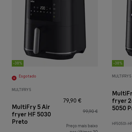
-38%
-38%
Esgotado
MULTIFRY 5
MULTIFRY 5
MultiFr
fryer 
79,90 €
MultiFry 5 Air
5050 P
99,90 €
fryer HF 5030
Preto
HF5050I-H
Preço mais baixo