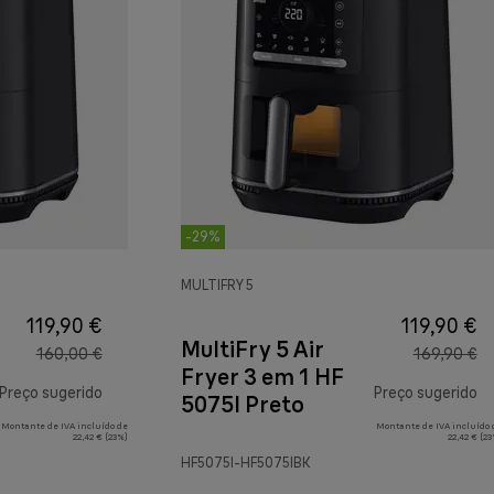
-29%
MULTIFRY 5
119,90 €
119,90 €
MultiFry 5 Air
160,00 €
169,90 €
Fryer 3 em 1 HF
Preço sugerido
Preço sugerido
5075I Preto
Montante de IVA incluído de
Montante de IVA incluído 
preço original 160,00 €
pr
22,42 € (23%)
22,42 € (2
HF5075I-HF5075IBK