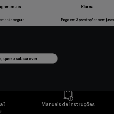
agamentos
Klarna
amento seguro
Paga em 3 prestações sem juros
m, quero subscrever
da?
Manuais de instruções
s