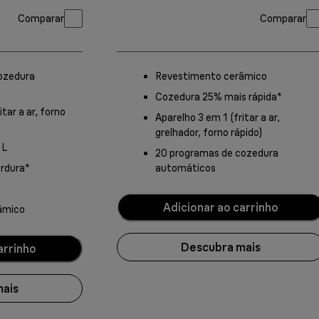
Comparar
Comparar
ozedura
Revestimento cerâmico
Cozedura 25% mais rápida*
itar a ar, forno
Aparelho 3 em 1 (fritar a ar,
grelhador, forno rápido)
 L
20 programas de cozedura
rdura*
automáticos
Adicionar ao carrinho
âmico
Descubra mais
arrinho
mais