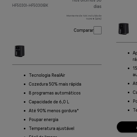
nos últimos 30
HF5030I-HF5030IBK
dias
Montante de IVA incluído de
14,94 € (23%)
Comparar
Ap
rá
1
a
Tecnologia RealAir
A
Cozedura 50% mais rápida
Ca
8 programas automáticos
Po
Capacidade de 6,0 L
T
Até 90% menos gordura*
Poupar energia
Temperatura ajustável