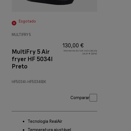
Esgotado
MULTIFRY 5
130,00 €
MultiFry 5 Air
Montante de IVA incluído de
24,31 € (23%)
fryer HF 5034I
Preto
HF5034I-HF5034IBK
Comparar
Tecnologia RealAir
Temperatura ajustável