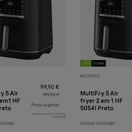
-25%
Outlet
MULTIFRY 5
99,90 €
y 5 Air
MultiFry 5 Air
159,90 €
2em1 HF
fryer 2 em 1 HF
Preço sugerido
reto
5054I Preto
Montante de IVA incluído de
preço original 159,90 €
18,68 € (23%)
F5050IBK
HF5054I-HF5054IBK