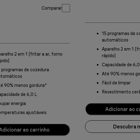
Comparar
15 programas de c
automáticos
Aparelho 2 em 1 (fr
arelho 2 em 1 (fritar a ar, forno
rápido)
pido)
Capacidade de 6,0
5 programas de cozedura
Até 90% menos go
utomáticos
Fácil de limpar
té 90% menos gordura*
Revestimento cer
pacidade de 6,0 L
upar energia
Adicionar ao c
emperaturas ajustáveis
Descubra 
Adicionar ao carrinho