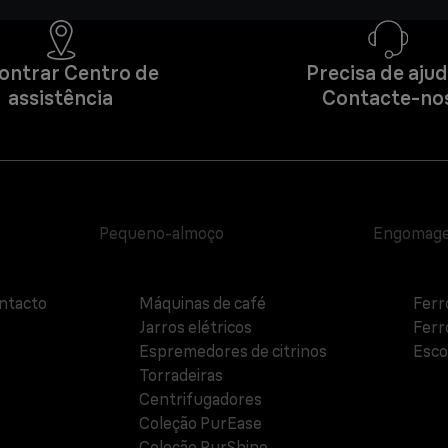
ontrar Centro de
Precisa de aju
assistência
Contacte-no
Pequeno-almoço
Engomag
ntacto
Máquinas de café
Ferr
Jarros elétricos
Ferr
Espremedores de citrinos
Esco
Torradeiras
Centrifugadores
Coleção PurEase
Coleção PurShine