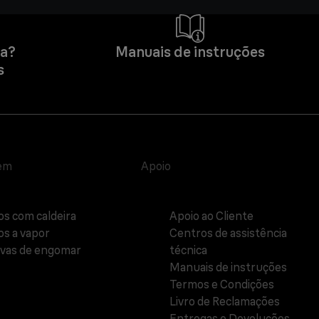
da?
Manuais de instruções
s
em
Apoio
os com caldeira
Apoio ao Cliente
os a vapor
Centros de assistência
vas de engomar
técnica
Manuais de instruções
Termos e Condições
Livro de Reclamações
Entregas e Devoluções