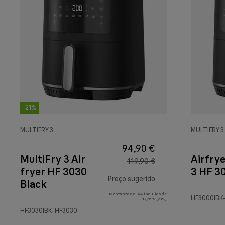
-21%
MULTIFRY 3
MULTIFRY 3
94,90 €
MultiFry 3 Air
Airfrye
119,90 €
fryer HF 3030
3 HF 3
Preço sugerido
Black
Montante de IVA incluído de
preço original 119,9
HF3000IBK
17,75 € (23%)
HF3030IBK-HF3030