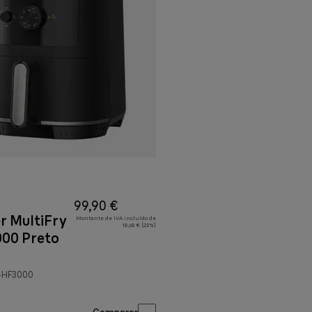
99,90 €
r MultiFry
Montante de IVA incluído de
18,68 € (23%)
000 Preto
0 €
-HF3000