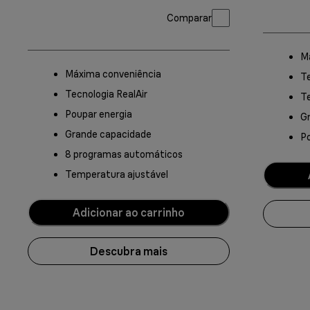
Comparar
M
Máxima conveniência
Te
Tecnologia RealAir
T
Poupar energia
G
Grande capacidade
Po
8 programas automáticos
Temperatura ajustável
Adicionar ao carrinho
Descubra mais