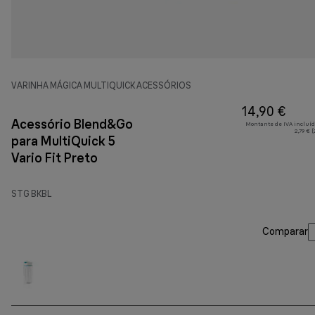
VARINHA MÁGICA MULTIQUICK ACESSÓRIOS
14,90 €
Acessório Blend&Go
Montante de IVA incluíd
2,79 € 
para MultiQuick 5
Vario Fit Preto
STG BKBL
Comparar