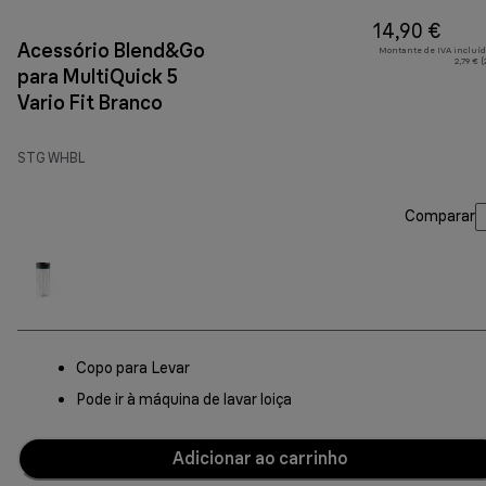
14,90 €
Acessório Blend&Go
Montante de IVA incluíd
2,79 € 
para MultiQuick 5
Vario Fit Branco
STG WHBL
Comparar
Copo para Levar
Pode ir à máquina de lavar loiça
Adicionar ao carrinho