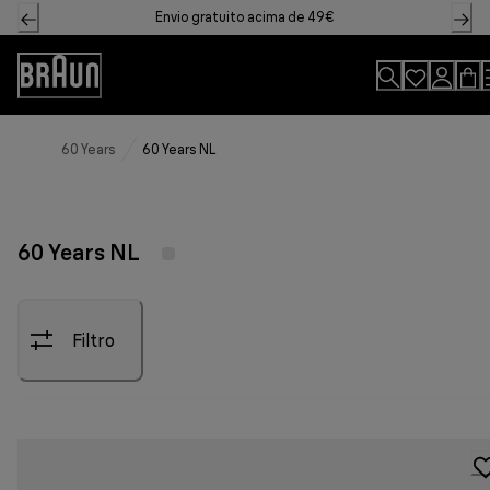
Skip
Envio gratuito acima de 49€
to
Content
Declaração
de
acessibilidade
60 Years
60 Years NL
60 Years NL
Filtro