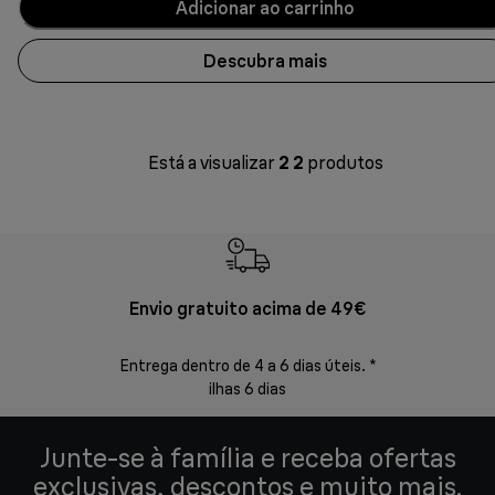
Adicionar ao carrinho
Descubra mais
Está a visualizar
2
2
produtos
Envio gratuito acima de 49€
Devol
Entrega dentro de 4 a 6 dias úteis. *
Devoluções s
ilhas 6 dias
Junte-se à família e receba ofertas
exclusivas, descontos e muito mais.