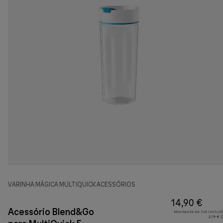
VARINHA MÁGICA MULTIQUICK ACESSÓRIOS
14,90 €
Acessório Blend&Go
Montante de IVA incluíd
2,79 € 