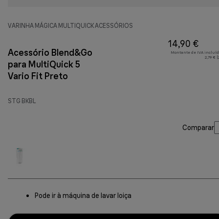
VARINHA MÁGICA MULTIQUICK ACESSÓRIOS
14,90 €
Acessório Blend&Go
Montante de IVA incluíd
2,79 € 
para MultiQuick 5
Vario Fit Preto
STG BKBL
Comparar
Pode ir à máquina de lavar loiça