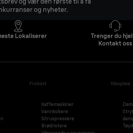
sbrev og vær den første til å få
onkurranser og nyheter.
neste Lokaliserer
Trenger du hje
Kontakt oss
Frokost
Klespleie
Kaffemaskiner
Damp
Vannkokere
Stry
rn
Sitruspressere
dam
Brødristere
Tøy
Vibrerende juice presser