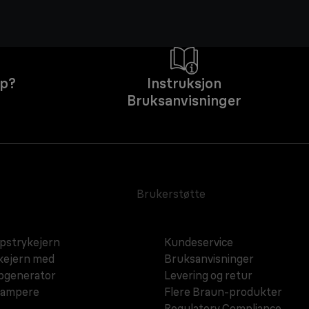
lp?
Instruksjon
Bruksanvisninger
Brukerstøtte
strykejern
Kundeservice
kejern med
Bruksanvisninger
pgenerator
Levering og retur
dampere
Flere Braun-produkter
Regulatory Compliance