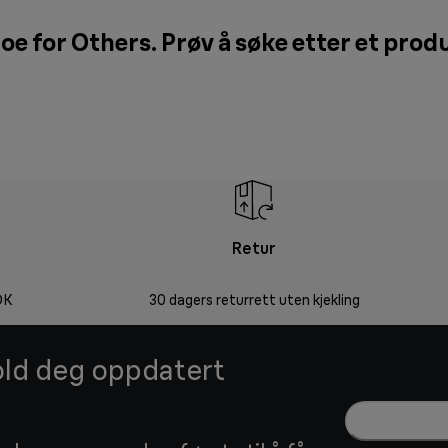
oe for Others. Prøv å søke etter et prod
Retur
OK
30 dagers returrett uten kjekling
hold deg oppdatert