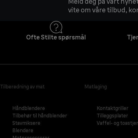
Meld deg på vårt nyhet
vite om våre tilbud, k
Ofte Stilte spørsmål
Tje
Tilberedning av mat
Matlaging
Håndblendere
Kontaktgriller
Tilbehør til håndblender
Tilleggsplater
Stavmiksere
Vaffel- og toastje
Blendere
Matprosessorer