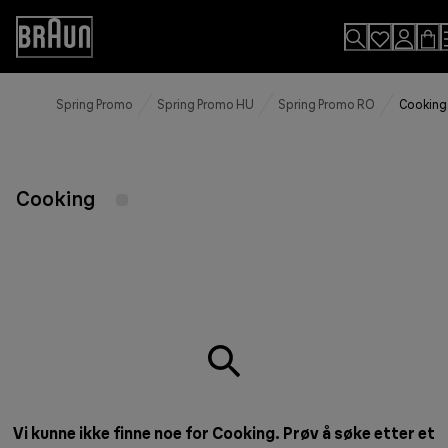
Skip
to
Accessibility
Content
Statement
Spring Promo
Spring Promo HU
Spring Promo RO
Cooking
Cooking
Vi kunne ikke finne noe for Cooking. Prøv å søke etter et