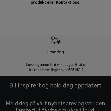
produkt eller
Kontakt oss
.
Levering
Levering innen 5–6 virkedager. Gratis
30 dagers 
frakt på bestillinger over 535 NOK
Bli inspirert og hold deg oppdatert
Meld deg på vårt nyhetsbrev og vær den
første til å få vite om våre tilbud,