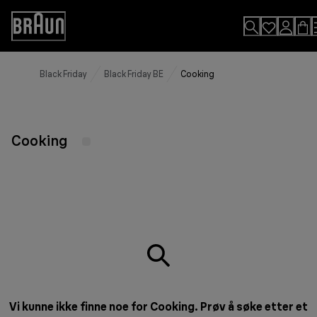
Skip
to
Accessibility
Content
Statement
Black Friday
Black Friday BE
Cooking
Cooking
Vi kunne ikke finne noe for Cooking. Prøv å søke etter et