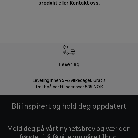
produkt eller
Kontakt oss
.
Levering
Levering innen 5–6 virkedager. Gratis
30 dagers 
frakt på bestillinger over 535 NOK
Bli inspirert og hold deg oppdatert
Meld deg på vårt nyhetsbrev og vær den
første til å få vite om våre tilbud,