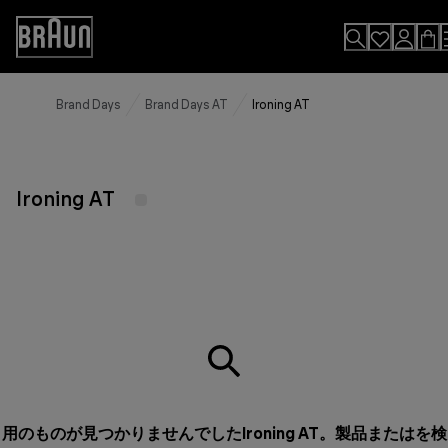
Skip
to
Accessibility
Content
Statement
Brand Days
Brand Days AT
Ironing AT
Ironing AT
用のものが見つかりませんでしたIroning AT。製品またはを検