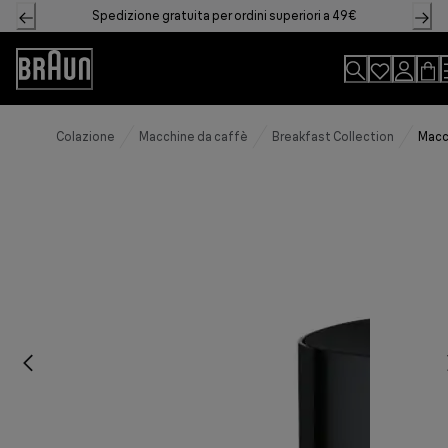
Skip
Spedizione gratuita per ordini superiori a 49€
to
Content
Accessibility
Statement
Colazione
Macchine da caffè
Breakfast Collection
Macch