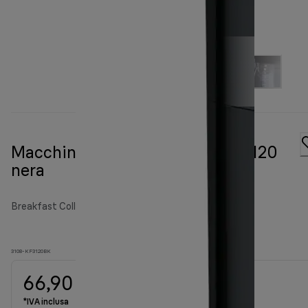
Macchina da caffè PurEase KF 3120
nera
Breakfast Collection
3108-KF3120BK
66,90 €
*IVA inclusa