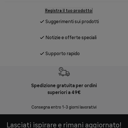
Registra il tuo prodotto
Suggerimenti sui prodotti
Notizie e offerte speciali
Supporto rapido
Spedizione gratuita per ordini
Re
superiori a 49€
30 giorni
Consegna entro 1-3 giorni lavorativi
Lasciati ispirare e rimani aggiornato!