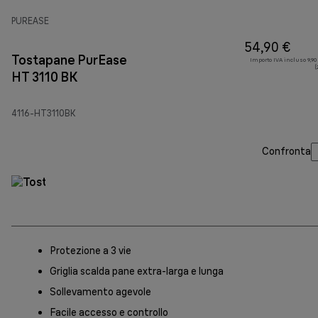
PUREASE
54,90 €
Tostapane PurEase
Importo IVA incluso 9,90
(
HT 3110 BK
4116-HT3110BK
Confronta
Protezione a 3 vie
Griglia scalda pane extra-larga e lunga
Sollevamento agevole
Facile accesso e controllo