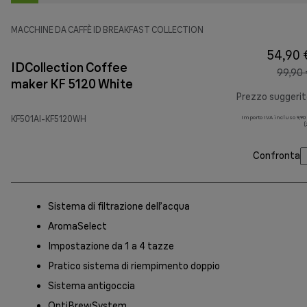
MACCHINE DA CAFFÈ ID BREAKFAST COLLECTION
54,90 
IDCollection Coffee
99,90 
maker KF 5120 White
Prezzo suggeri
KF501AI-KF5120WH
Importo IVA incluso 9,90
(
Confronta
Sistema di filtrazione dell’acqua
AromaSelect
Impostazione da 1 a 4 tazze
Pratico sistema di riempimento doppio
Sistema antigoccia
OptiBrewSystem