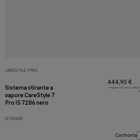
CARESTYLE 7 PRO
444,90 €
Sistema stirante a
Importo IVA incluso 80,23
(
vapore CareStyle 7
Pro IS 7286 nero
IS7286BK
Confronta