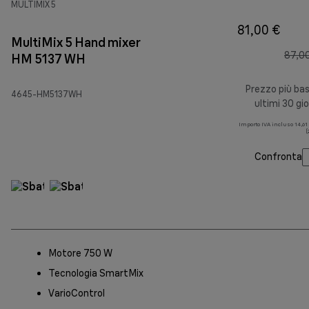
MULTIMIX 5
81,00 €
MultiMix 5 Hand mixer
87,0
HM 5137 WH
Prezzo più ba
4645-HM5137WH
ultimi 30 gio
Importo IVA incluso 14,61
(
Confronta
Motore 750 W
Tecnologia SmartMix
VarioControl