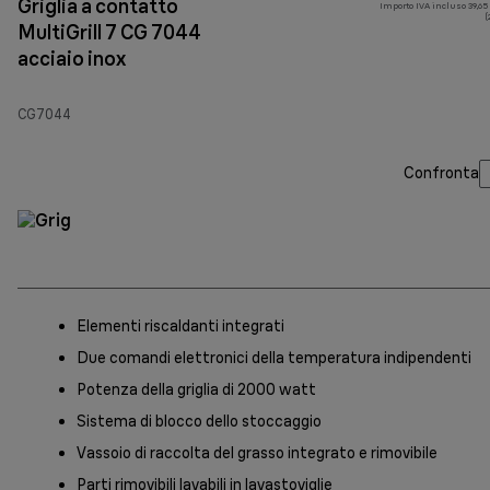
Griglia a contatto
Importo IVA incluso 39,65
(
MultiGrill 7 CG 7044
acciaio inox
CG7044
Confronta
Elementi riscaldanti integrati
Due comandi elettronici della temperatura indipendenti
Potenza della griglia di 2000 watt
Sistema di blocco dello stoccaggio
Vassoio di raccolta del grasso integrato e rimovibile
Parti rimovibili lavabili in lavastoviglie