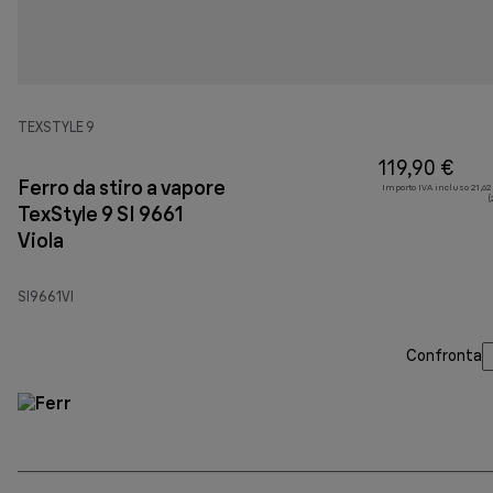
TEXSTYLE 9
119,90 €
Ferro da stiro a vapore
Importo IVA incluso 21,62
(
TexStyle 9 SI 9661
Viola
SI9661VI
Confronta