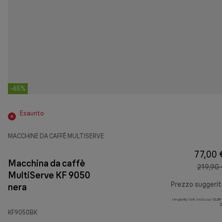
-65%
Esaurito
MACCHINE DA CAFFÈ MULTISERVE
77,00 
Macchina da caffè
219,90 
MultiServe KF 9050
Prezzo suggeri
nera
Importo IVA incluso 13,89
(
KF9050BK