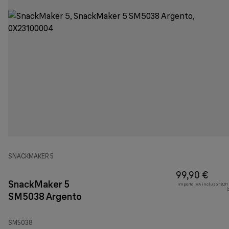
SNACKMAKER 5
99,90 €
SnackMaker 5
Importo IVA incluso 18,01
(
SM5038 Argento
SM5038