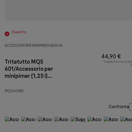
Esaurito
ACCESSORI PER MINIPIMER BRAUN
44,90 €
Tritatutto MQS
Importo IVA incluso 8,10
(
601/Accessorio per
minipimer (1,25 l)
Nero
MQS601BK
Confronta