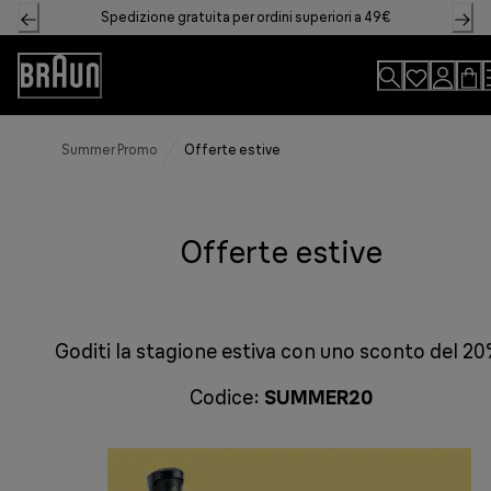
Skip
Spedizione gratuita per ordini superiori a 49€
to
Content
Accessibility
Statement
Summer Promo
Offerte estive
Offerte estive
Goditi la stagione estiva con uno sconto del 20
Codice:
SUMMER20