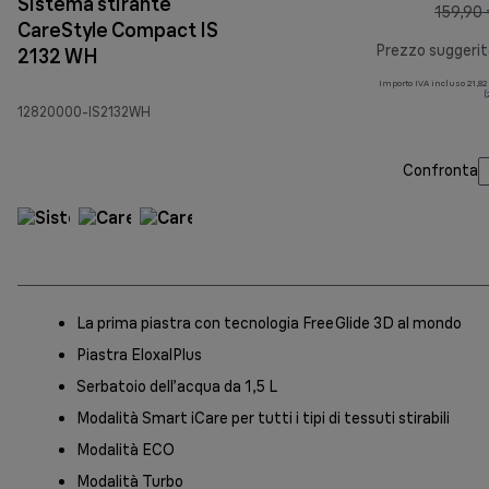
Sistema stirante
159,90 
CareStyle Compact IS
Prezzo suggeri
2132 WH
Importo IVA incluso 21,82
(
12820000-IS2132WH
Confronta
La prima piastra con tecnologia FreeGlide 3D al mondo
Piastra EloxalPlus
Serbatoio dell’acqua da 1,5 L
Modalità Smart iCare per tutti i tipi di tessuti stirabili
Modalità ECO
Modalità Turbo