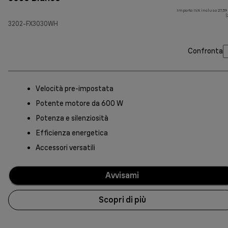
Importo IVA incluso 27,59
(
3202-FX3030WH
Confronta
Velocità pre-impostata
Potente motore da 600 W
Potenza e silenziosità
Efficienza energetica
Accessori versatili
Avvisami
Scopri di più