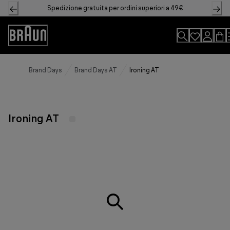
Skip
Spedizione gratuita per ordini superiori a 49€
to
Content
Accessibility
Statement
Brand Days
Brand Days AT
Ironing AT
Ironing AT