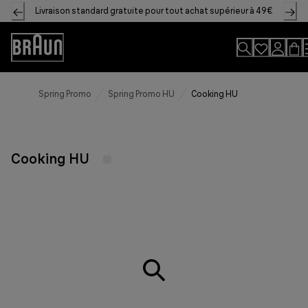
Skip
Livraison standard gratuite pour tout achat supérieur à 49€
to
Content
Accessibility
Statement
Spring Promo
Spring Promo HU
Cooking HU
Cooking HU