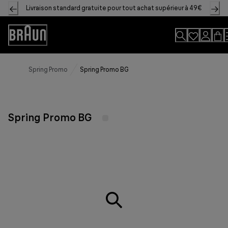
Skip
Livraison standard gratuite pour tout achat supérieur à 49€
to
Content
Accessibility
Statement
Spring Promo
Spring Promo BG
Spring Promo BG