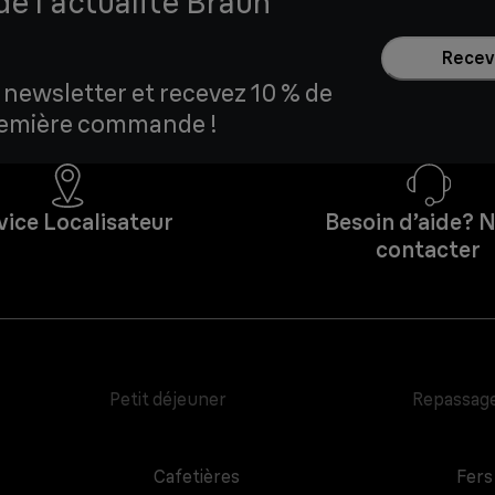
e l'actualité Braun
Recevo
 newsletter et recevez 10 % de
première commande !
vice Localisateur
Besoin d’aide? 
contacter
Petit déjeuner
Repassag
Cafetières
Fers