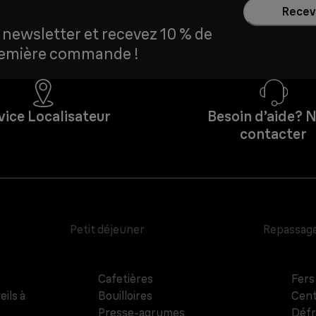
Recevo
 newsletter et recevez 10 % de
première commande !
vice Localisateur
Besoin d’aide? 
contacter
Petit déjeuner
Repassag
Cafetières
Fers
eils à
Bouilloires
Cent
Presse-agrumes
Défr