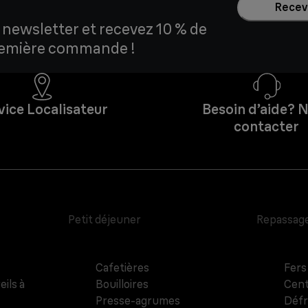
Recevo
 newsletter et recevez 10 % de
première commande !
vice Localisateur
Besoin d’aide? 
contacter
Petit déjeuner
Repassag
Cafetières
Fers
eils à
Bouilloires
Cent
Presse-agrumes
Défr