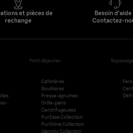
ations et pièces de
Besoin d'aide
rechange
Contactez-no
Petit déjeuner
Repassag
Cafetières
Fers
Bouilloires
Cent
lles
Presse-agrumes
Défr
ues-
Grille-pains
Centrifugeuses
PurEase Collection
PurShine Collection
Identity Collection