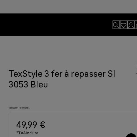
TexStyle 3 fer à repasser SI
3053 Bleu
12730011-SI3053BL
49,99 €
*TVA incluse