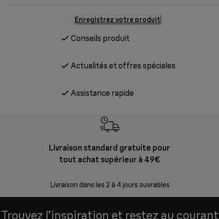
Enregistrez votre produit
Conseils produit
Actualités et offres spéciales
Assistance rapide
Livraison standard gratuite pour
Ret
tout achat supérieur à 49€
30 jours p
Livraison dans les 2 à 4 jours ouvrables
Trouvez l’inspiration et restez au courant