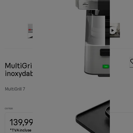
MultiGrill 7 CG 7020 Noir/Acier
inoxydable
MultiGrill 7
CG7020
139,99 €
*TVA incluse