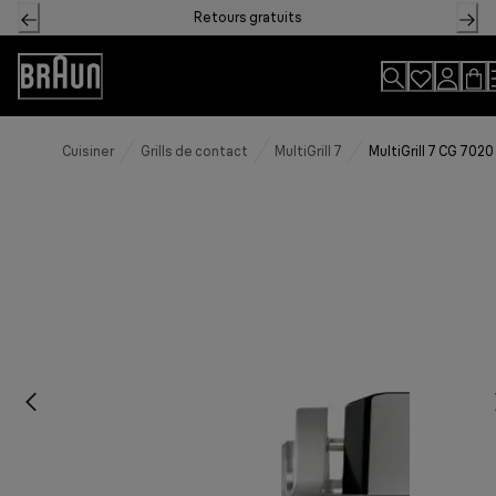
Skip
Retours gratuits
to
Content
Déclaration
d'accessibilité
Cuisiner
Grills de contact
MultiGrill 7
MultiGrill 7 CG 7020