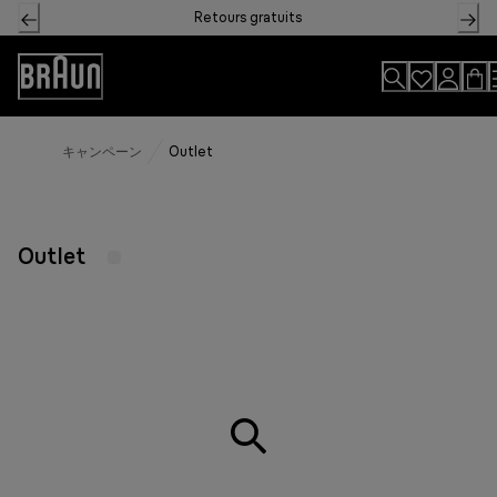
Skip
Retours gratuits
to
Content
Déclaration
d'accessibilité
キャンペーン
Outlet
Outlet