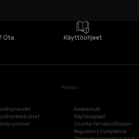
? Ota
Käyttöohjeet
Palvelu
ysilitysraudat
Asiakastuki
ysilityskeskukset
Käyttöoppaat
ehöyrystimet
Counterfeit identification
Regulatory Compliance
Toimitukset ja palautukset