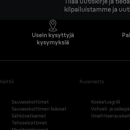
Tilaa uutiskirje ja ti
kilpailuistamme ja uu
Usein kysyttyjä
Pa
kysymyksiä
Keittiö
Ruoanlaitto
Sauvasekoittimet
Kosketusgrilli
Sauvasekoittimen lisäosat
Vohveli- ja voileip
Sähkövatkaimet
Ilmafriteerauskei
Tehosekoittimet
Monitoimikoneet