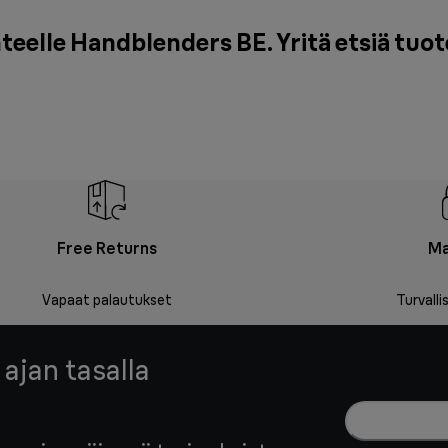
elle Handblenders BE. Yritä etsiä tuot
Free Returns
Ma
Vapaat palautukset
Turvall
 ajan tasalla