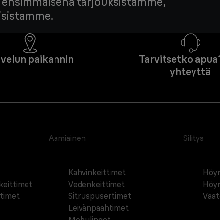
edä ensimmäisenä tarjouksistamme,
tisistamme.
lvelun paikannin
Tarvitsetko apua
yhteyttä
Aamiainen
Silitys
Kahvinkeittimet
Höyr
äkeittimet
Vedenkeittimet
Höyr
ttimet
Sitruspusertimet
Vaat
Leivänpaahtimet
Mehulingot