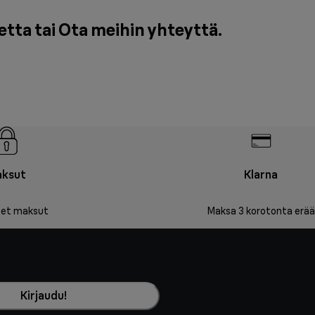
etta tai
Ota meihin yhteyttä
.
ksut
Klarna
iset maksut
Maksa 3 korotonta erää
Kirjaudu!