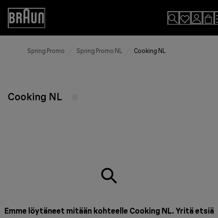
Skip
to
Accessibility
Content
Statement
Spring Promo
Spring Promo NL
Cooking NL
Cooking NL
Emme löytäneet mitään kohteelle Cooking NL. Yritä etsiä