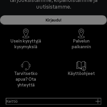
tarjouksistamme, kilpailuistamme ja
uutisistamme.
Kirjaudu!
Usein kysyttyjä
Palvelun
kysymyksiä
paikannin
Tarvitsetko
Käyttöohjeet
apua? Ota
yhteyttä
Keittiö