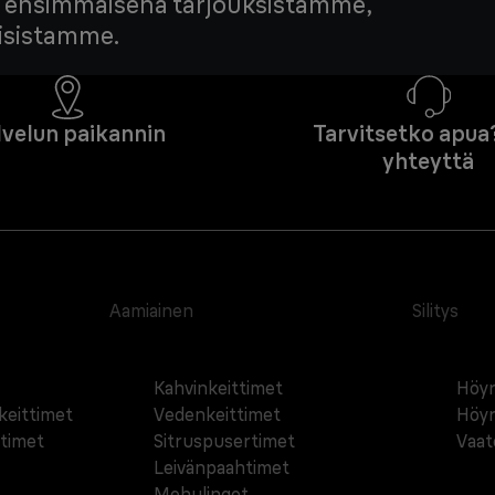
edä ensimmäisenä tarjouksistamme,
tisistamme.
lvelun paikannin
Tarvitsetko apua
yhteyttä
Aamiainen
Silitys
Kahvinkeittimet
Höyr
äkeittimet
Vedenkeittimet
Höyr
ttimet
Sitruspusertimet
Vaat
Leivänpaahtimet
Mehulingot