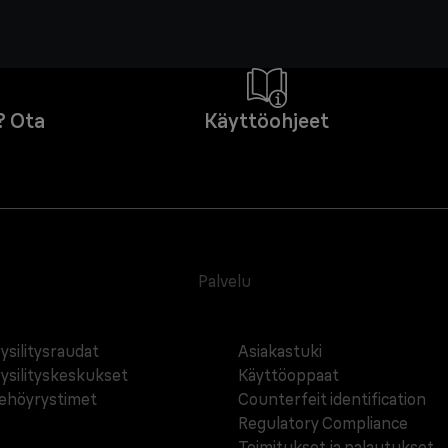
? Ota
Käyttöohjeet
Palvelu
ysilitysraudat
Asiakastuki
ysilityskeskukset
Käyttöoppaat
ehöyrystimet
Counterfeit identification
Regulatory Compliance
Toimitukset ja palautukset