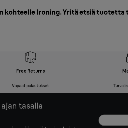
kohteelle Ironing. Yritä etsiä tuotetta 
Free Returns
Ma
Vapaat palautukset
Turvall
 ajan tasalla