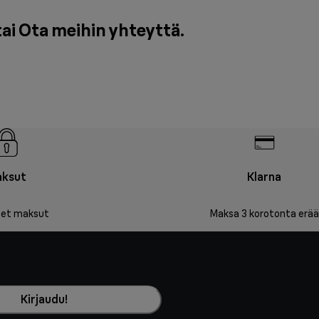
tai
Ota meihin yhteyttä
.
ksut
Klarna
iset maksut
Maksa 3 korotonta erää
Kirjaudu!