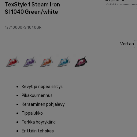
TexStyle 1 Steam Iron
Sisältää ALV-summan 8,
(
SI 1040 Green/white
12710000-SI1040GR
Vertaa
Kevyt ja nopea silitys
Pikakuumennus
Keraaminen pohjalevy
Tippalukko
Tarkka höyrykärki
Erittäin tehokas