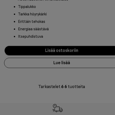
Tippalukko
Tarkka höyrykärki
Erittäin tehokas
Energiaa säästävä
Itsepuhdistuva
Lisää ostoskoriin
Lue lisää
Tarkastelet
6
6
tuotteita