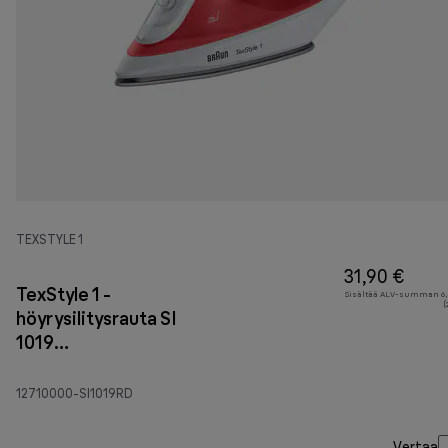
TEXSTYLE 1
31,90 €
TexStyle 1 -
Sisältää ALV-summan 6,
(
höyrysilitysrauta SI
1019
punainen/valkoinen
12710000-SI1019RD
Vertaa