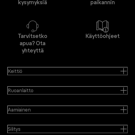
kysymyksiä
paikannin
Tarvitsetko
Käyttöohjeet
apua? Ota
yhteyttä
Keittiö
Ruoanlaitto
Aamiainen
Silitys