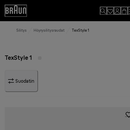
Skip
to
Accessibility
Content
Statement
Silitys
Höyrysilitysraudat
TexStyle 1
TexStyle 1
Suodatin