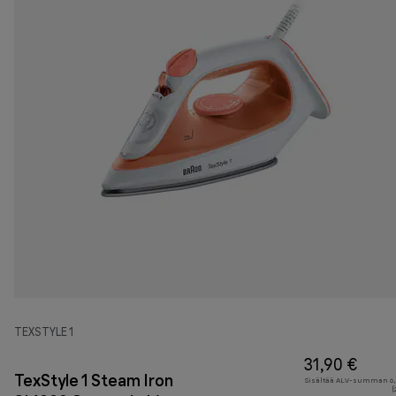
TEXSTYLE 1
31,90 €
TexStyle 1 Steam Iron
Sisältää ALV-summan 6,
(