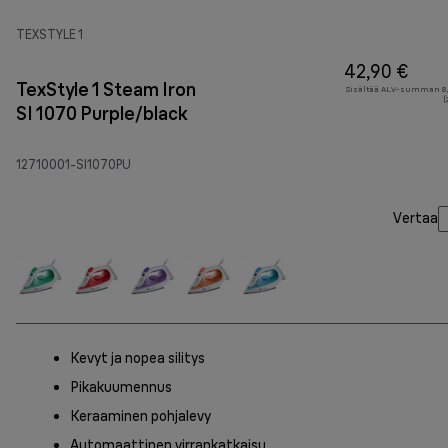
TEXSTYLE 1
42,90 €
TexStyle 1 Steam Iron
Sisältää ALV-summan 8,
(
SI 1070 Purple/black
12710001-SI1070PU
Vertaa
Kevyt ja nopea silitys
Pikakuumennus
Keraaminen pohjalevy
Automaattinen virrankatkaisu