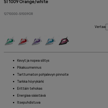
SI 1009 Orange/white
12710000-SI1009OR
Vertaa
Kevyt ja nopea silitys
Pikakuumennus
Tarttumaton pohjalevyn pinnoite
Tarkka höyrykärki
Erittäin tehokas
Energiaa säästävä
Itsepuhdistuva