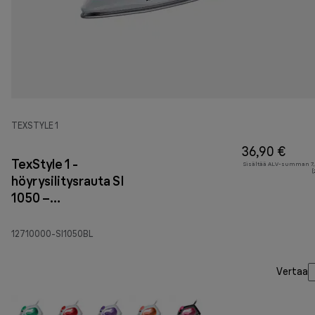
TEXSTYLE 1
36,90 €
TexStyle 1 -
Sisältää ALV-summan 7,
(
höyrysilitysrauta SI
1050 –
sininen/valkoinen
12710000-SI1050BL
Vertaa