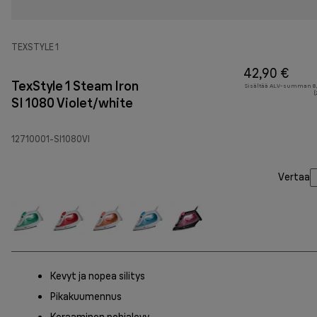
TEXSTYLE 1
42,90 €
TexStyle 1 Steam Iron
Sisältää ALV-summan 8,
(
SI 1080 Violet/white
12710001-SI1080VI
Vertaa
Kevyt ja nopea silitys
Pikakuumennus
Keraaminen pohjalevy