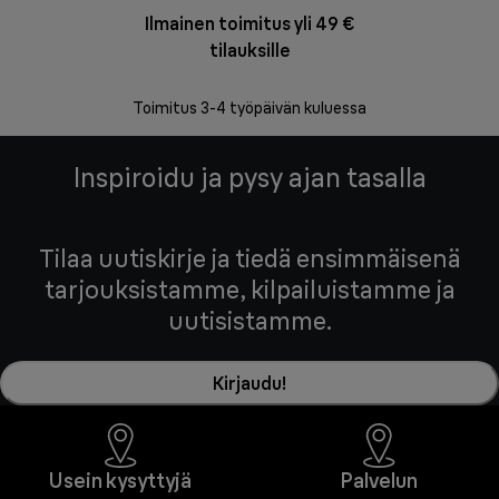
Ilmainen toimitus yli 49 €
F
tilauksille
Vapa
Toimitus 3-4 työpäivän kuluessa
Inspiroidu ja pysy ajan tasalla
Tilaa uutiskirje ja tiedä ensimmäisenä
tarjouksistamme, kilpailuistamme ja
uutisistamme.
Kirjaudu!
Usein kysyttyjä
Palvelun