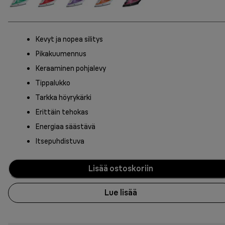
Kevyt ja nopea silitys
Pikakuumennus
Keraaminen pohjalevy
Tippalukko
Tarkka höyrykärki
Erittäin tehokas
Energiaa säästävä
Itsepuhdistuva
Lisää ostoskoriin
Lue lisää