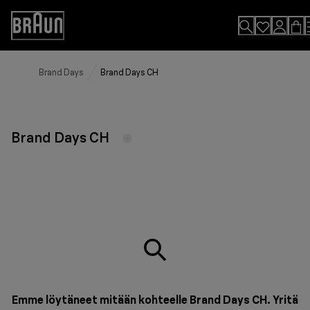
Skip
to
Accessibility
Content
Statement
Brand Days
Brand Days CH
Brand Days CH
Emme löytäneet mitään kohteelle Brand Days CH. Yritä