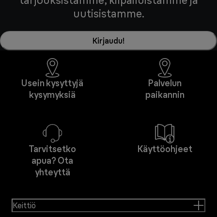
tarjouksistamme, kilpailuistamme ja
uutisistamme.
Kirjaudu!
Usein kysyttyjä
Palvelun
kysymyksiä
paikannin
Tarvitsetko
Käyttöohjeet
apua? Ota
yhteyttä
Keittiö