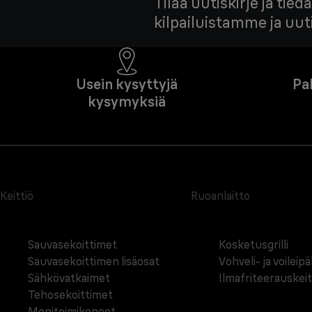
Tilaa uutiskirje ja ti
kilpailuistamme ja uu
Usein kysyttyjä
Pa
kysymyksiä
Keittiö
Ruoanlaitto
Sauvasekoittimet
Kosketusgrilli
Sauvasekoittimen lisäosat
Vohveli- ja voileip
Sähkövatkaimet
Ilmafriteerauskei
Tehosekoittimet
Monitoimikoneet