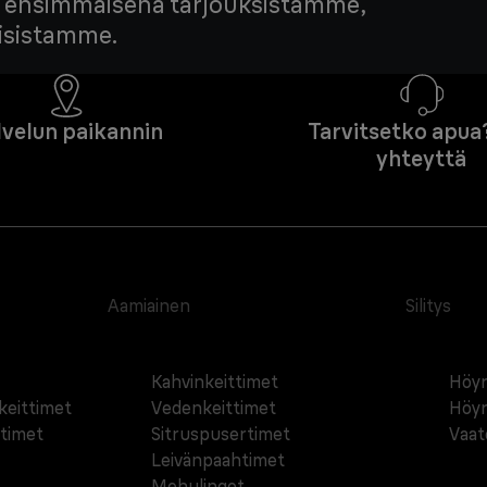
edä ensimmäisenä tarjouksistamme,
tisistamme.
lvelun paikannin
Tarvitsetko apua
yhteyttä
Aamiainen
Silitys
Kahvinkeittimet
Höyr
äkeittimet
Vedenkeittimet
Höyr
ttimet
Sitruspusertimet
Vaat
Leivänpaahtimet
Mehulingot