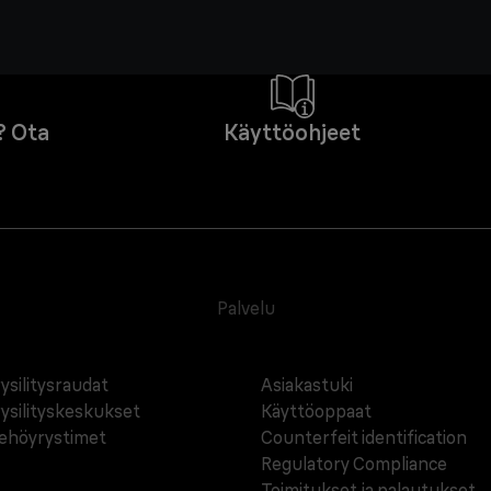
? Ota
Käyttöohjeet
Palvelu
ysilitysraudat
Asiakastuki
ysilityskeskukset
Käyttöoppaat
ehöyrystimet
Counterfeit identification
Regulatory Compliance
Toimitukset ja palautukset