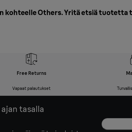
kohteelle Others. Yritä etsiä tuotetta 
Free Returns
Ma
Vapaat palautukset
Turvall
 ajan tasalla