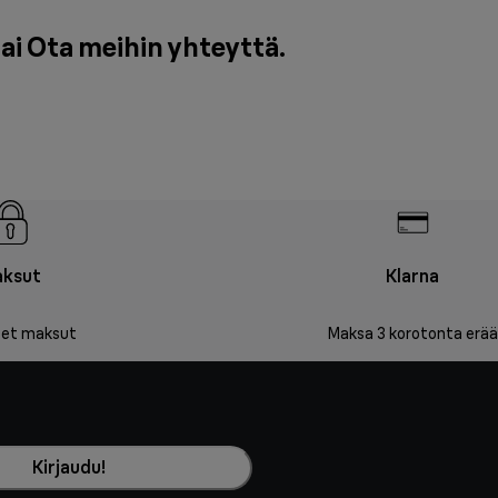
tai
Ota meihin yhteyttä
.
ksut
Klarna
iset maksut
Maksa 3 korotonta erää
Kirjaudu!