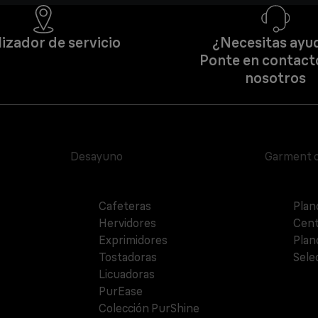
izador de servicio
¿Necesitas ayu
Ponte en contact
nosotros
Desayuno
Garment 
Cafeteras
Plan
Hervidores
Cent
Exprimidores
Plan
Tostadoras
Sele
Licuadoras
PurEase
Colección PurShine