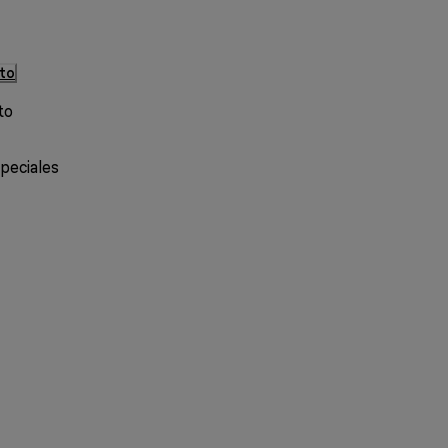
cto
to
speciales