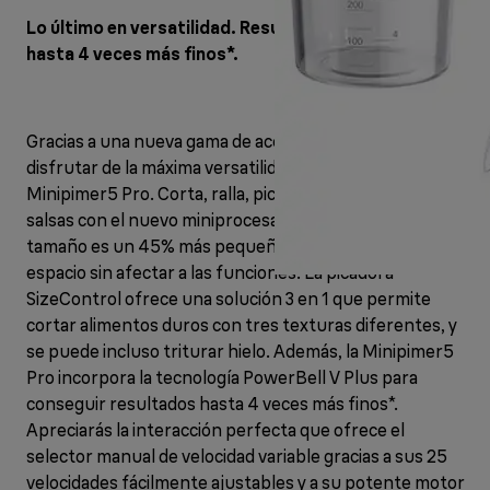
Lo último en versatilidad. Resultados de batido
hasta 4 veces más finos*.
Gracias a una nueva gama de accesorios, ahora puedes
disfrutar de la máxima versatilidad en la cocina con la
Minipimer5 Pro. Corta, ralla, pica o mezcla deliciosas
salsas con el nuevo miniprocesador de alimentos. Su
tamaño es un 45% más pequeño**, así que ahorras
espacio sin afectar a las funciones. La picadora
SizeControl ofrece una solución 3 en 1 que permite
cortar alimentos duros con tres texturas diferentes, y
se puede incluso triturar hielo. Además, la Minipimer5
Pro incorpora la tecnología PowerBell V Plus para
conseguir resultados hasta 4 veces más finos*.
Apreciarás la interacción perfecta que ofrece el
selector manual de velocidad variable gracias a sus 25
velocidades fácilmente ajustables y a su potente motor