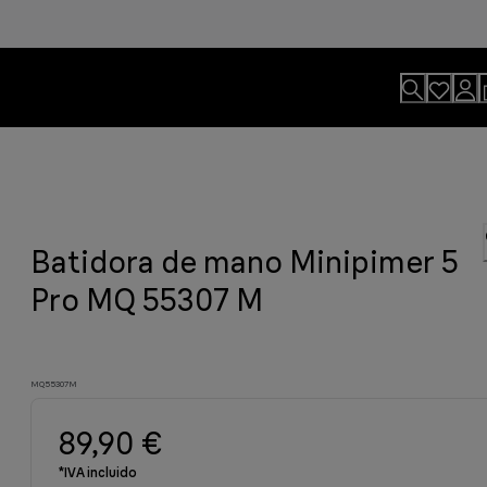
n y sus accesorios
Batidora de mano Minipimer 5
ilidad.
profesionales a la parrilla.
s para empezar bien el día.
iempo para lo que realmente
Pro MQ 55307 M
MQ55307M
89,90 €
*IVA incluido