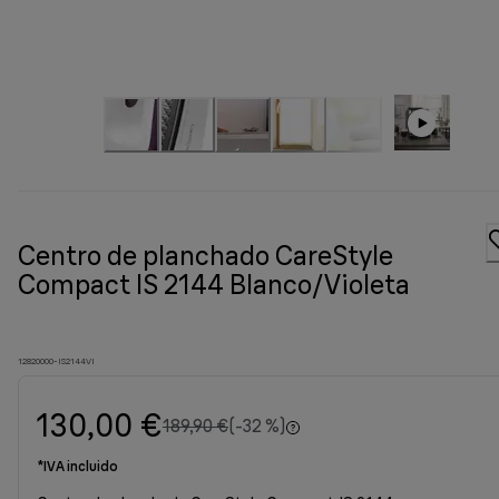
Centro de planchado CareStyle
Compact IS 2144 Blanco/Violeta
12820000-IS2144VI
130,00 €
precio original 189,90 €
189,90 €
(-32 %)
*IVA incluido