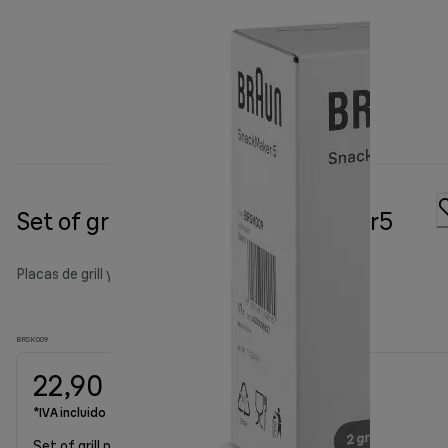
Set of grill plates for Snackmaker5
Placas de grill y juego de placas para MultiGrill
BRSK009
22,90 €
*IVA incluido
Set of grill plates for Snackmaker5