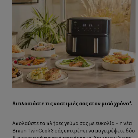
Διπλασιάστε τις νοστιμιές σας στον μισό χρόνο*.
Απολαύστε το πλήρες γεύμα σας με ευκολία – η νέα
Braun TwinCook 3 σάς επιτρέπει να μαγειρέψετε δύο
διαφορετικά φαγητά ταυτόχρονα, δημιουργώντας