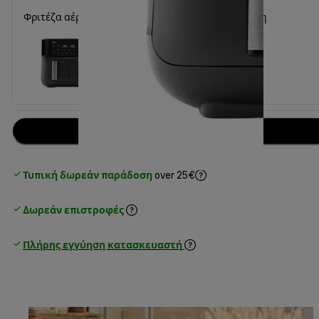
Φριτέζα αέρος TwinCook 3 Air fryer TD 3030 Μαύρη
Προσθήκη στο καλάθι
Τυπική δωρεάν παράδοση
over 25€
Δωρεάν επιστροφές
Πλήρης εγγύηση κατασκευαστή