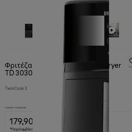
Φριτέζα αέρος TwinCook 3 Air fryer
TD 3030 Μαύρη
TwinCook 3
TD3030I-TD3030IBK
179,90 €
*Περιλαμβάνεται ΦΠΑ