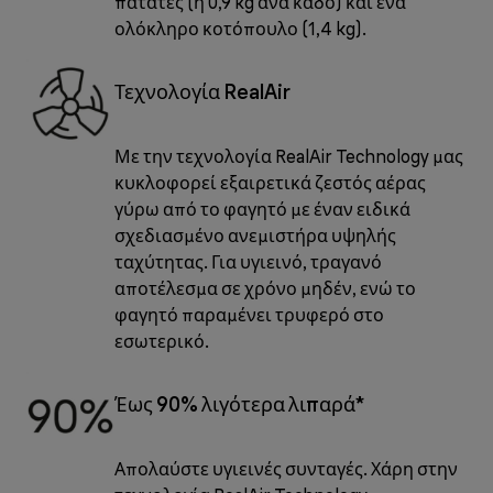
πατάτες (ή 0,9 kg ανά κάδο) και ένα
ολόκληρο κοτόπουλο (1,4 kg).
Τεχνολογία RealAir
Με την τεχνολογία RealAir Technology μας
κυκλοφορεί εξαιρετικά ζεστός αέρας
γύρω από το φαγητό με έναν ειδικά
σχεδιασμένο ανεμιστήρα υψηλής
ταχύτητας. Για υγιεινό, τραγανό
αποτέλεσμα σε χρόνο μηδέν, ενώ το
φαγητό παραμένει τρυφερό στο
εσωτερικό.
Έως 90% λιγότερα λιπαρά*
Απολαύστε υγιεινές συνταγές. Χάρη στην