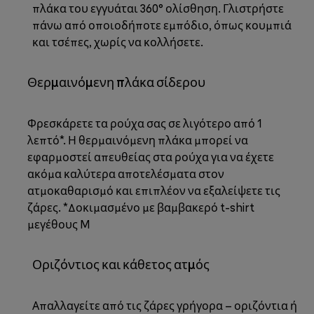
πλάκα του εγγυάται 360° ολίσθηση. Γλιστρήστε
πάνω από οποιοδήποτε εμπόδιο, όπως κουμπιά
και τσέπες, χωρίς να κολλήσετε.
Θερμαινόμενη πλάκα σίδερου
Φρεσκάρετε τα ρούχα σας σε λιγότερο από 1
λεπτό*. Η θερμαινόμενη πλάκα μπορεί να
εφαρμοστεί απευθείας στα ρούχα για να έχετε
ακόμα καλύτερα αποτελέσματα στον
ατμοκαθαρισμό και επιπλέον να εξαλείψετε τις
ζάρες. *Δοκιμασμένο με βαμβακερό t-shirt
μεγέθους M
Οριζόντιος και κάθετος ατμός
Απαλλαγείτε από τις ζάρες γρήγορα – οριζόντια ή