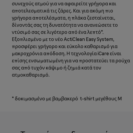
συνεχούς ατμού για να αφαιρείτε γρήγορα και
αποτελεσματικά τις ζάρες. Και για ακόμη πιο
γρήγορα αποτελέσματα, η πλάκα ζεσταίνεται,
δίνοντάς σας τη δυνατότητα να ανανεώσετε το
ντύσιμό σας σε λιγότερο από ένα λεπτό*.
Εξοπλισμένο με το νέο ActiClean Easy System,
προσφέρει γρήγορο και εύκολο καθαρισμό για
μακροχρόνια απόδοση. Η τεχνολογία iCare είναι
επίσης ενσωματωμένη για να προστατεύει τα ρούχα
σας από τυχόν κάψιμο ή ζημιά κατά τον
ατμοκαθαρισμό.
* δοκιμασμένο με βαμβακερό t-shirt μεγέθους M