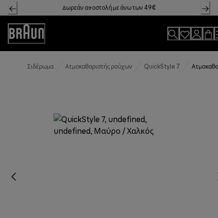
Skip
Δωρεάν αποστολή με άνω των 49€
to
Content
Accessibility
Statement
Σιδέρωμα
Ατμοκαθαριστής ρούχων
QuickStyle 7
Ατμοκαθα