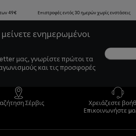
 των 49€
Επιστροφές εντός 30 ημερών χωρίς ενστάσεις
 μείνετε ενημερωμένοι
etter μας, γνωρίστε πρώτοι τα
ιαγωνισμούς και τις προσφορές
αζήτηση Σέρβις
Χρειάζεστε βοήθ
Επικοινωνήστε μα