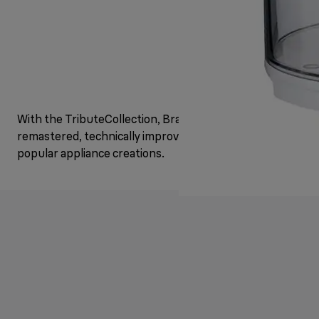
With the TributeCollection, Braun brings back
remastered, technically improved versions of its most
popular appliance creations.