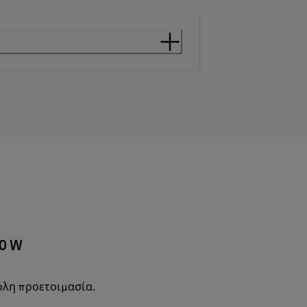
00 W
ολη προετοιμασία.