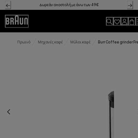
Skip
Δωρεάν αποστολή με άνω των 49€
to
Content
Accessibility
Statement
Πρωινό
Μηχανές καφέ
Μύλοι καφέ
Burr Coffee grinder F