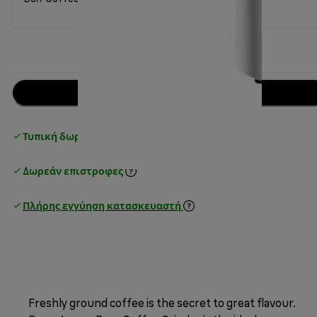
Ειδοποίησέ με
Τυπική δωρεάν παράδοση
over 25€
Δωρεάν επιστροφές
Πλήρης εγγύηση κατασκευαστή
Freshly ground coffee is the secret to great flavour.