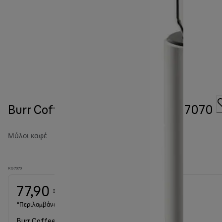
Burr Coffee grinder FreshSet KG 7070
Μύλοι καφέ
KG7070
77,90 €
*Περιλαμβάνεται ΦΠΑ
Burr Coffee grinder FreshSet KG 7070