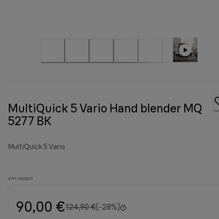
MultiQuick 5 Vario Hand blender MQ
5277 BK
MultiQuick 5 Vario
4191-MQ5277
90,00 €
αρχική τιμή 124,90 €
124,90 €
(-28%)