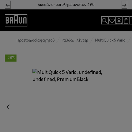
Skip
Δωρεάν αποστολή με άνω των 49€
to
Content
Accessibility
Statement
Προετοιμασία φαγητού
Ραβδομπλέντερ
MultiQuick 5 Vario
-28%