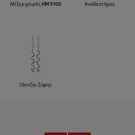
Μίξερ χειρός HM 5100
Αναδευτήρες
Γάντζοι ζύμης