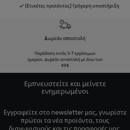
(Ετικέτες προϊόντος) Γρήγορη υποστήριξη
Δωρεάν αποστολή
Δωρε
Παράδοση εντός 3-7 εργάσιμων
Επιστροφές 
ημερών. Δωρεάν αποστολή με άνω των
49€
Εμπνευστείτε και μείνετε
ενημερωμένοι
Εγγραφείτε στο newsletter μας, γνωρίστε
πρώτοι τα νέα προϊόντα, τους
διαγωνισμούς και τις προσφορές μας.