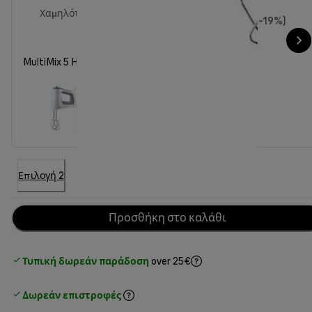
Χαμηλότερη τιμή τις τελευταίες 30
63,00 €
(-19%)
ημέρες
MultiMix 5 HM 5100WH with kneading hooks, whisks
Επιλογή 2
Προσθήκη στο καλάθι
Τυπική δωρεάν παράδοση
over 25€
Δωρεάν επιστροφές