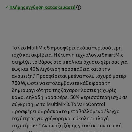
Πλήρης εγγύηση κατασκευαστή
Το νέο MultiMix 5 προσφέρει ακόμα περισσότερη
ισχύ και ακρίβεια. Η έξυπνη τεχνολογία SmartMix
στηρίζει το βάρος στο μπολ και όχι στο χέρι σας για
έως και 40% λιγότερη προσπάθεια κατά την
ανάμειξη.* Προσφέρεται με ένα πολύ ισχυρό μοτέρ
750 W, ώστε να απολαμβάνετε κάθε φορά τη
δημιουργικότητα της ζαχαροπλαστικής χωρίς
κόπο. Δηλαδή προσφέρει 50% περισσότερη ισχύ σε
σύγκριση με το MultiMix 3. Το VarioControl
προσφέρει απρόσκοπτο μεταβαλλόμενο έλεγχο
ταχύτητας για γρήγορη και εύκολη επιλογή
ταχυτήτων. * Ανάμειξη ζύμης για κέικ, εσωτερική