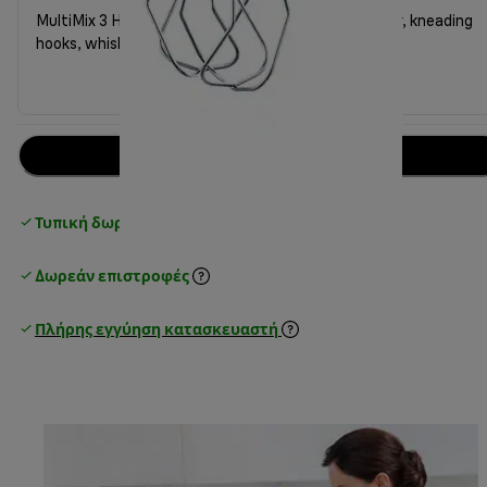
MultiMix 3 HM 3137WH with chopper 500ml, blender, kneading
hooks, whisks, beaker
Προσθήκη στο καλάθι
Τυπική δωρεάν παράδοση
over 25€
Δωρεάν επιστροφές
Πλήρης εγγύηση κατασκευαστή