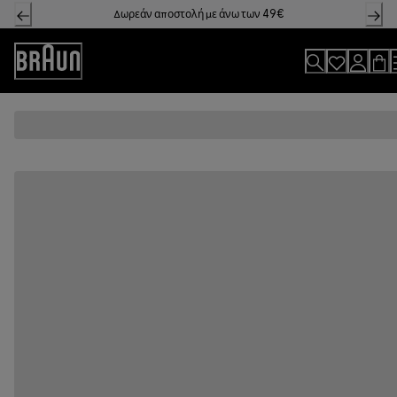
Skip
Δωρεάν αποστολή με άνω των 49€
to
Content
Accessibility
Statement